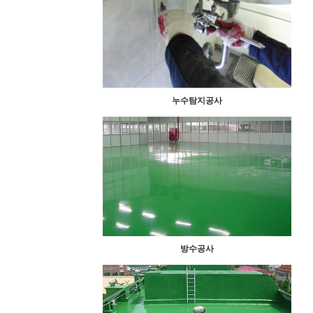
누수탐지공사
방수공사