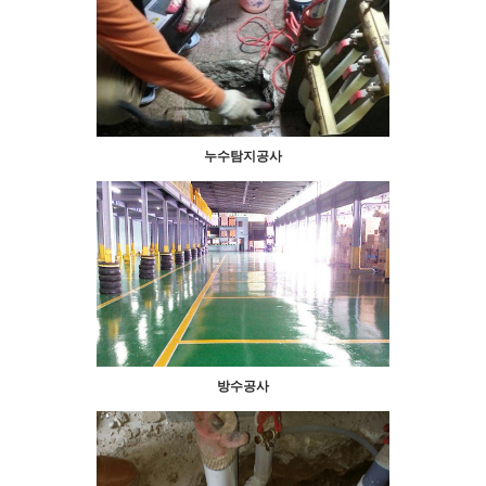
누수탐지공사
방수공사