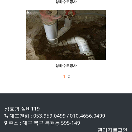
상하수도공사
상하수도공사
1
2
상호명:설비119
대표전화 : 053.959.0499 / 010.4656.0499
주소 : 대구 북구 복현동 595-149
관리자로그인