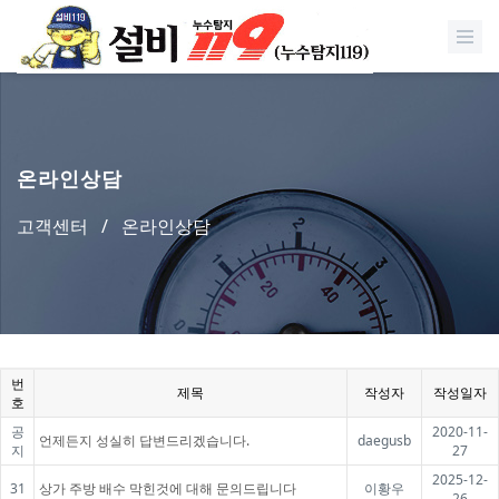
온라인상담
고객센터
/
온라인상담
번
제목
작성자
작성일자
호
공
2020-11-
언제든지 성실히 답변드리겠습니다.
daegusb
지
27
2025-12-
31
상가 주방 배수 막힌것에 대해 문의드립니다
이황우
26