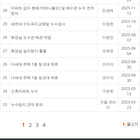
아파트 급수 분배기(매니폴드) 및 배수관 누수 견적
2025-11-
30
전경배
문의
12
2025-10-
29
세면대 수도꼭지교체및 누수검사
이정현
17
2025-08-
28
화장실 오수관 배관 작업
이병찬
07
2025-06-
27
화장실 실지렁이 출몰
조해정
04
2023-08-
26
다세대 주택 1층 씽크대 역류
조미자
30
2023-08-
25
다세대 주택 1층 씽크대 역류
조미자
30
2023-05-
24
신축아파트 누수
구본희
13
건물 관리
2023-03-
23
누수탐지 견적 문의
자
23
1
2
3
4