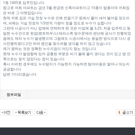
1동 1405호 입주민입니다
참고로 저희 아파트는 금년 3월 완공된 신축아파트이고 15층이 탑층이며 저희집
은 바로 그 아랫집입니다
현재 저희 집은 거실 천정 누수로 인해 전열기구 등에서 물이 새어 떨어질 정도이
며, 피해는 거실 천정의 1/3면적 가량이 젖을 정도로 누수가 심합니다
그런데 시공사가 아닌 업체에 연락하게 된 것은 이집에
올 3.25. 처음 입주하고 동
일한 누수건으로 윗집(펜트하우스) 테라스쪽 방수문제라 판단해 공사가 진행되었
음에도 재차 누수가 발생했으며 그럼에도 시공사에서는 동일한 방식으로 다시 공
사진행하겠다고만 하며 원인을 찾으려할 생각을 하지 않고 있습니다
제가 원하는 것은 정확한 누수지점이 어딘지 찾는 것입니다
현재 누수가 발생함에 있어 공통된 부분은 비가 올때 물이 샌다는 것이 있고 방 안
쪽으로는 젖지 않았다는 점이 있습니다
혹시 이러한 경우에도 누수탐지가 가능한지 가능하면 탐지비용은 얼마나 되는지
궁금합니다
답변 기다리겠습니다
첨부파일